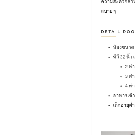
ความสะดวกส่วนก
สบาย ๆ
DETAIL RO
ห้องขนาด 4
ทีวี 32 นิ้
2 ท่
3 ท่
4 ท่
อาหารเช้า 
เด็กอายุต่